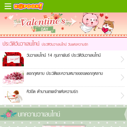
ประวัติวันวาเลนไทน์
ประวัติวันวาเลนไทน์ วันแห่งความรัก
วันวาเลนไทน์ 14 กุมภาพันธ์ ประวัติวันวาเลนไทน์
ดอกกุหลาบ ประวัติและความหมายของดอกกุหลาบ
คิวปิด ตำนานเทพเจ้าแห่งความรัก
บทความวาเลนไทน์