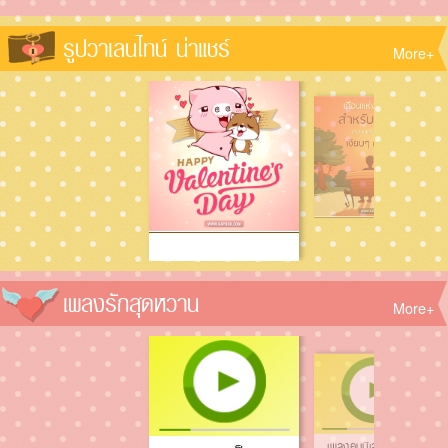
รูปวาเลนไทน์ น่าแชร์
More+
เพลงรักสุดหวาน
More+
เพลงคนมีเสน่ห์ - ป้าง